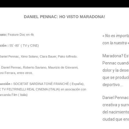
DANIEL PENNAC: HO VISTO MARADONA!
ato:
Feature Doc en 4k
« No es importa
con la nuestra 
ción :
55´-80´ ( TV y CINE)
Maradona? Esta
aniel Pennac, Ximo Solano, Clara Bauer, Pako Ioffredo.
Pennac cuando, 
:
Daniel Pennac, Roberto Saviano, Maurizio de Giovanni,
dolor y la des
no Ferrara, entre otros.
que se produc
ucción :
SOCIETAT SARDINA TONÉ FRANCHÉ ( España),
deportivo….
 TV FELTRINELLI REAL CINEMA (ITALIA) en asociación con
canda Film ( Italia)
Daniel Pennac:
creativa y sur
del nacimiento
ciudad que en