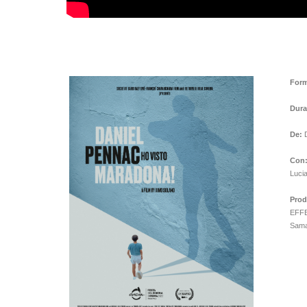
Form
Dura
De:
D
Con
Lucia
Prod
EFFE
Samar